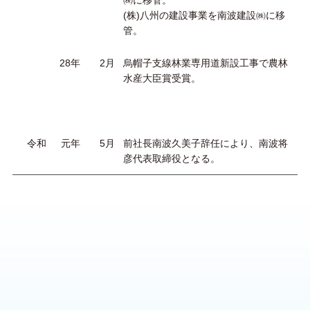
(株)八州の建設事業を南波建設㈱に移
管。
28年
2月
烏帽子支線林業専用道新設工事で農林
水産大臣賞受賞。
令和
元年
5月
前社長南波久美子辞任により、南波将
彦代表取締役となる。