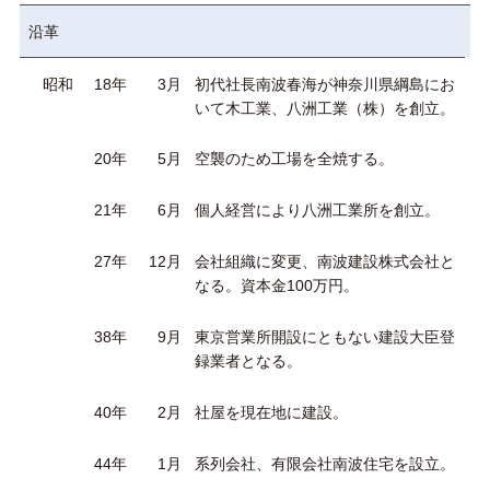
沿革
昭和
18年
3月
初代社長南波春海が神奈川県綱島にお
いて木工業、八洲工業（株）を創立。
20年
5月
空襲のため工場を全焼する。
21年
6月
個人経営により八洲工業所を創立。
27年
12月
会社組織に変更、南波建設株式会社と
なる。資本金100万円。
38年
9月
東京営業所開設にともない建設大臣登
録業者となる。
40年
2月
社屋を現在地に建設。
44年
1月
系列会社、有限会社南波住宅を設立。