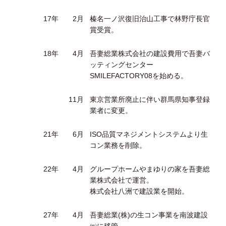
17年
2月
榛名一ノ沢復旧治山工事で林野庁長官
賞受賞。
18年
4月
吾妻総業株式会社の建設費用で吾妻バ
ッティングセンター
SMILEFACTORY08を始める。
11月
東京営業所廃止に伴い群馬県知事登録
業者に変更。
21年
6月
ISO品質マネジメントシステムより生
コン業務を削除。
22年
4月
グループホームやまゆりの家を吾妻総
業株式会社で運営。
株式会社八洲で建設業を開始。
27年
4月
吾妻総業(株)の生コン事業を南波建設
㈱に移管。