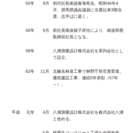
55年
9月
初代社長南波春海死去。昭和46年4
月、群馬県議会議員に当選以来3期当
選、志半ばに逝く。
56年
9月
前社長南波操子辞任により、南波和憲
取締役社長となる。
58年
八洲測量設計株式会社を系列会社とし
て設立。
62年
11月
北榛名林道工事で林野庁長官賞受賞。
優良建設工事、連続5年表彰（57年
～）。
平成
元年
4月
八洲測量設計株式会社を株式会社八洲
と改める。
5月
植栗生コンクリート工場を全面改造。